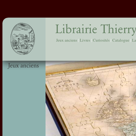
Jeux anciens
|
Livres
|
Curiosités
|
Catalogue
|
La